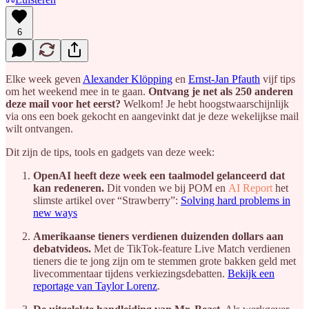
6
Elke week geven
Alexander Klöpping
en
Ernst-Jan Pfauth
vijf tips
om het weekend mee in te gaan.
Ontvang je net als 250 anderen
deze mail voor het eerst?
Welkom! Je hebt hoogstwaarschijnlijk
via ons een boek gekocht en aangevinkt dat je deze wekelijkse mail
wilt ontvangen.
Dit zijn de tips, tools en gadgets van deze week:
OpenAI heeft deze week een taalmodel gelanceerd dat
kan redeneren.
Dit vonden we bij POM en
AI Report
het
slimste artikel over “Strawberry”:
Solving hard problems in
new ways
Amerikaanse tieners verdienen duizenden dollars aan
debatvideos.
Met de TikTok-feature Live Match verdienen
tieners die te jong zijn om te stemmen grote bakken geld met
livecommentaar tijdens verkiezingsdebatten.
Bekijk een
reportage van Taylor Lorenz
.