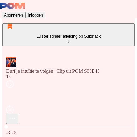
Abonneren
Inloggen
Luister zonder afleiding op Substack
Durf je intuïtie te volgen | Clip uit POM S08E43
1×
Huidige tijd: 0:00 / Totale tijd: -3:26
-3:26