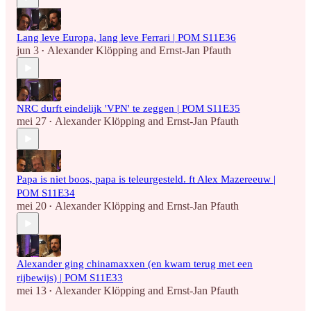
Lang leve Europa, lang leve Ferrari | POM S11E36
jun 3
Alexander Klöpping
and
Ernst-Jan Pfauth
•
NRC durft eindelijk 'VPN' te zeggen | POM S11E35
mei 27
Alexander Klöpping
and
Ernst-Jan Pfauth
•
Papa is niet boos, papa is teleurgesteld. ft Alex Mazereeuw |
POM S11E34
mei 20
Alexander Klöpping
and
Ernst-Jan Pfauth
•
Alexander ging chinamaxxen (en kwam terug met een
rijbewijs) | POM S11E33
mei 13
Alexander Klöpping
and
Ernst-Jan Pfauth
•