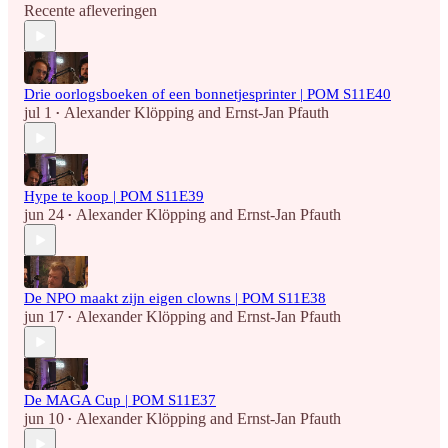
Recente afleveringen
Drie oorlogsboeken of een bonnetjesprinter | POM S11E40
jul 1
Alexander Klöpping
and
Ernst-Jan Pfauth
•
Hype te koop | POM S11E39
jun 24
Alexander Klöpping
and
Ernst-Jan Pfauth
•
De NPO maakt zijn eigen clowns | POM S11E38
jun 17
Alexander Klöpping
and
Ernst-Jan Pfauth
•
De MAGA Cup | POM S11E37
jun 10
Alexander Klöpping
and
Ernst-Jan Pfauth
•