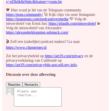
v=nDk6k8e9qhc&feature=youtu.be
🧡 Hier word je lid van de Telegram community
https://pom.community/
🚀 Kijk clips via onze Instagram:
https://instagram.com/podcastovermedia
💚 Volg de
nieuwsbrief van Ernst-Jan:
https://pfauth.com/nieuwsbrief
💫
Volg de nieuwsbrief van Alexander:
https://alexanderklopping.substack.com/
🎬 Zelf een (zakelijke) podcast maken? Ga naar
https://www.clipmeister.nl
Zie het privacybeleid op
https://art19.com/privacy
en de
privacyverklaring van Californië op
https://art19.com/privacy#do-not-sell-my-info
.
Discussie over deze aflevering
Reacties
Restacks