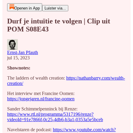
Openen in App
Luister via...
Durf je intuïtie te volgen | Clip uit
POM S08E43
Ernst-Jan Pfauth
jul 15, 2023
Shownotes:
The ladders of wealth creation:
https://nathanbarry.com/wealth-
creation/
Het interview met Francine Oomen:
https://jongejaren.nl/francine-oomen
Sander Schimmelpenninck bij Renze:
https://www.rtl.nl/programma/5317196/renze?
videoId=91e7866f-0c25-4db6-b3a1-0353a5e5bceb
Navelstaren de podcast:
https://www.youtube.com/watch?