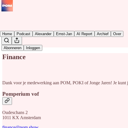
Home
Podcast
Alexander
Ernst-Jan
AI Report
Archief
Over
Abonneren
Inloggen
Finance
Dank voor je medewerking aan POM, POKI of Jonge Jaren! Je kunt je
Pomperium vof
Oudeschans 2
1011 KX Amsterdam
finance@pom.show