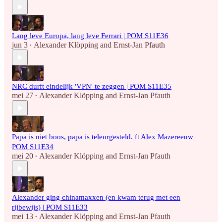
Lang leve Europa, lang leve Ferrari | POM S11E36
jun 3
Alexander Klöpping
and
Ernst-Jan Pfauth
•
NRC durft eindelijk 'VPN' te zeggen | POM S11E35
mei 27
Alexander Klöpping
and
Ernst-Jan Pfauth
•
Papa is niet boos, papa is teleurgesteld. ft Alex Mazereeuw |
POM S11E34
mei 20
Alexander Klöpping
and
Ernst-Jan Pfauth
•
Alexander ging chinamaxxen (en kwam terug met een
rijbewijs) | POM S11E33
mei 13
Alexander Klöpping
and
Ernst-Jan Pfauth
•