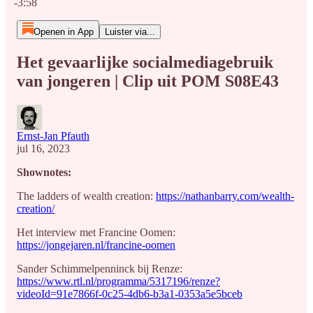
-3:58
Openen in App
Luister via...
Het gevaarlijke socialmediagebruik
van jongeren | Clip uit POM S08E43
Ernst-Jan Pfauth
jul 16, 2023
Shownotes:
The ladders of wealth creation:
https://nathanbarry.com/wealth-
creation/
Het interview met Francine Oomen:
https://jongejaren.nl/francine-oomen
Sander Schimmelpenninck bij Renze:
https://www.rtl.nl/programma/5317196/renze?
videoId=91e7866f-0c25-4db6-b3a1-0353a5e5bceb