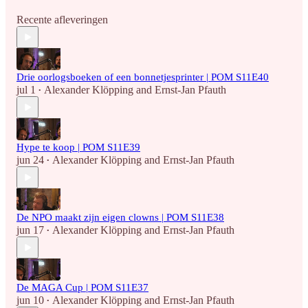
Recente afleveringen
Drie oorlogsboeken of een bonnetjesprinter | POM S11E40
jul 1
Alexander Klöpping
and
Ernst-Jan Pfauth
•
Hype te koop | POM S11E39
jun 24
Alexander Klöpping
and
Ernst-Jan Pfauth
•
De NPO maakt zijn eigen clowns | POM S11E38
jun 17
Alexander Klöpping
and
Ernst-Jan Pfauth
•
De MAGA Cup | POM S11E37
jun 10
Alexander Klöpping
and
Ernst-Jan Pfauth
•