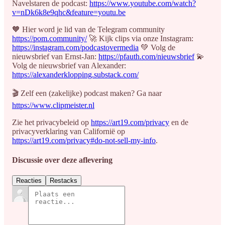
Navelstaren de podcast:
https://www.youtube.com/watch?
v=nDk6k8e9qhc&feature=youtu.be
🧡 Hier word je lid van de Telegram community
https://pom.community/
🚀 Kijk clips via onze Instagram:
https://instagram.com/podcastovermedia
💚 Volg de
nieuwsbrief van Ernst-Jan:
https://pfauth.com/nieuwsbrief
💫
Volg de nieuwsbrief van Alexander:
https://alexanderklopping.substack.com/
🎬 Zelf een (zakelijke) podcast maken? Ga naar
https://www.clipmeister.nl
Zie het privacybeleid op
https://art19.com/privacy
en de
privacyverklaring van Californië op
https://art19.com/privacy#do-not-sell-my-info
.
Discussie over deze aflevering
Reacties
Restacks