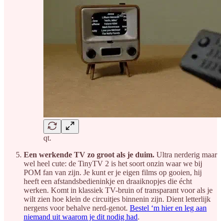
qt.
Een werkende TV zo groot als je duim.
Ultra nerderig maar
wel heel cute: de TinyTV 2 is het soort onzin waar we bij
POM fan van zijn. Je kunt er je eigen films op gooien, hij
heeft een afstandsbedieninkje en draaiknopjes die écht
werken. Komt in klassiek TV-bruin of transparant voor als je
wilt zien hoe klein de circuitjes binnenin zijn. Dient letterlijk
nergens voor behalve nerd-genot.
Bestel ‘m hier en leg aan
niemand uit waarom je dit nodig had
.