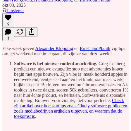
okt 03, 2025
Luisteren
9
1
Elke week geven
Alexander Klöpping
en
Ernst-Jan Pfauth
vijf tips
om het weekend mee in te gaan, dit zijn ze van deze week:
Software is het nieuwe content-marketing.
Greg Isenberg
prediekt een nieuwe evangelie: stop met advertenties kopen,
begin met apps bouwen. Zijn vibe is ‘maak honderd appjes in
een weekend, eentje slaat aan’ en het klinkt raar maar werkt
blijkbaar echt. Bedrijven bouwen nu Chrome-extensies en AI-
tooltjes in twee dagen, scoren 50k gebruikers, converteren 1%
naar hun échte product, en herhalen. Software als disposable
marketing. Bouwen voor virality, niet voor perfectie.
Check
zijn artikel over hoe startups zoals Cluely software publiceren
zoals mediabedrijven artikelen uitgeven, en waarom dat de
toekomst is
.