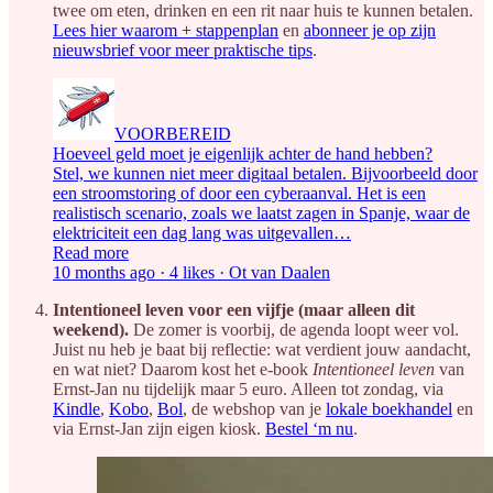
twee om eten, drinken en een rit naar huis te kunnen betalen.
Lees hier waarom + stappenplan
en
abonneer je op zijn
nieuwsbrief voor meer praktische tips
.
VOORBEREID
Hoeveel geld moet je eigenlijk achter de hand hebben?
Stel, we kunnen niet meer digitaal betalen. Bijvoorbeeld door
een stroomstoring of door een cyberaanval. Het is een
realistisch scenario, zoals we laatst zagen in Spanje, waar de
elektriciteit een dag lang was uitgevallen…
Read more
10 months ago · 4 likes · Ot van Daalen
Intentioneel leven voor een vijfje (maar alleen dit
weekend).
De zomer is voorbij, de agenda loopt weer vol.
Juist nu heb je baat bij reflectie: wat verdient jouw aandacht,
en wat niet? Daarom kost het e-book
Intentioneel leven
van
Ernst-Jan nu tijdelijk maar 5 euro. Alleen tot zondag, via
Kindle
,
Kobo
,
Bol
, de webshop van je
lokale boekhandel
en
via Ernst-Jan zijn eigen kiosk.
Bestel ‘m nu
.