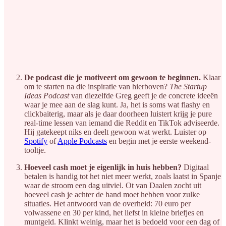
De podcast die je motiveert om gewoon te beginnen.
Klaar
om te starten na die inspiratie van hierboven?
The Startup
Ideas Podcast
van diezelfde Greg geeft je de concrete ideeën
waar je mee aan de slag kunt. Ja, het is soms wat flashy en
clickbaiterig, maar als je daar doorheen luistert krijg je pure
real-time lessen van iemand die Reddit en TikTok adviseerde.
Hij gatekeept niks en deelt gewoon wat werkt. Luister op
Spotify
of
Apple Podcasts
en begin met je eerste weekend-
tooltje.
Hoeveel cash moet je eigenlijk in huis hebben?
Digitaal
betalen is handig tot het niet meer werkt, zoals laatst in Spanje
waar de stroom een dag uitviel. Ot van Daalen zocht uit
hoeveel cash je achter de hand moet hebben voor zulke
situaties. Het antwoord van de overheid: 70 euro per
volwassene en 30 per kind, het liefst in kleine briefjes en
muntgeld. Klinkt weinig, maar het is bedoeld voor een dag of