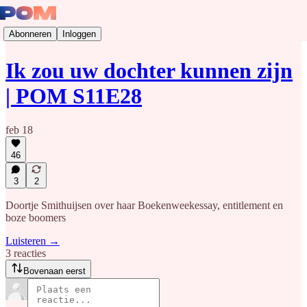
Abonneren
Inloggen
Ik zou uw dochter kunnen zijn
| POM S11E28
feb 18
46
3
2
Doortje Smithuijsen over haar Boekenweekessay, entitlement en
boze boomers
Luisteren →
3 reacties
Bovenaan eerst