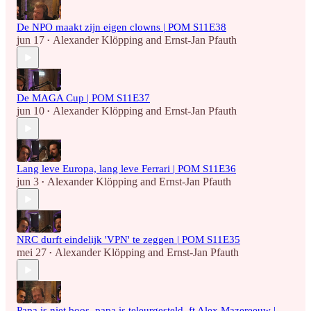
De NPO maakt zijn eigen clowns | POM S11E38
jun 17
Alexander Klöpping
and
Ernst-Jan Pfauth
•
De MAGA Cup | POM S11E37
jun 10
Alexander Klöpping
and
Ernst-Jan Pfauth
•
Lang leve Europa, lang leve Ferrari | POM S11E36
jun 3
Alexander Klöpping
and
Ernst-Jan Pfauth
•
NRC durft eindelijk 'VPN' te zeggen | POM S11E35
mei 27
Alexander Klöpping
and
Ernst-Jan Pfauth
•
Papa is niet boos, papa is teleurgesteld. ft Alex Mazereeuw |