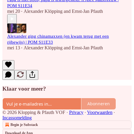
POM S11E34
mei 20
Alexander Klöpping
and
Ernst-Jan Pfauth
•
Alexander ging chinamaxxen (en kwam terug met een
rijbewijs) | POM S11E33
mei 13
Alexander Klöpping
and
Ernst-Jan Pfauth
•
Klaar voor meer?
Abonneren
© 2026 Klopping & Pfauth VOF
·
Privacy
∙
Voorwaarden
∙
Incassomelding
Begin je Substack
Download de App