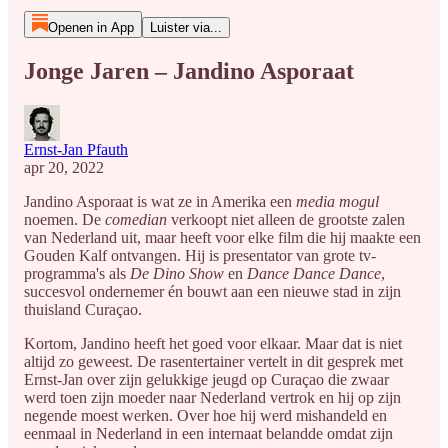
Openen in App
Luister via...
Jonge Jaren – Jandino Asporaat
Ernst-Jan Pfauth
apr 20, 2022
Jandino Asporaat is wat ze in Amerika een
media mogul
noemen. De
comedian
verkoopt niet alleen de grootste zalen
van Nederland uit, maar heeft voor elke film die hij maakte een
Gouden Kalf ontvangen. Hij is presentator van grote tv-
programma's als
De Dino Show
en
Dance Dance Dance
,
succesvol ondernemer én bouwt aan een nieuwe stad in zijn
thuisland Curaçao.
Kortom, Jandino heeft het goed voor elkaar. Maar dat is niet
altijd zo geweest. De rasentertainer vertelt in dit gesprek met
Ernst-Jan over zijn gelukkige jeugd op Curaçao die zwaar
werd toen zijn moeder naar Nederland vertrok en hij op zijn
negende moest werken. Over hoe hij werd mishandeld en
eenmaal in Nederland in een internaat belandde omdat zijn