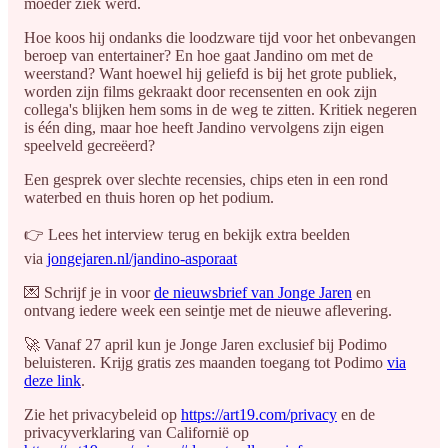
moeder ziek werd.
Hoe koos hij ondanks die loodzware tijd voor het onbevangen
beroep van entertainer? En hoe gaat Jandino om met de
weerstand? Want hoewel hij geliefd is bij het grote publiek,
worden zijn films gekraakt door recensenten en ook zijn
collega's blijken hem soms in de weg te zitten. Kritiek negeren
is één ding, maar hoe heeft Jandino vervolgens zijn eigen
speelveld gecreëerd?
Een gesprek over slechte recensies, chips eten in een rond
waterbed en thuis horen op het podium.
👉 Lees het interview terug en bekijk extra beelden
via
jongejare
n.nl/jandino-asporaat
💌 Schrijf je in voor
de nieuwsbrief van Jonge Jaren
en
ontvang iedere week een seintje met de nieuwe aflevering.
🚀 Vanaf 27 april kun je Jonge Jaren exclusief bij Podimo
beluisteren. Krijg gratis zes maanden toegang tot Podimo
via
deze link
.
Zie het privacybeleid op
https://art19.com/privacy
en de
privacyverklaring van Californië op