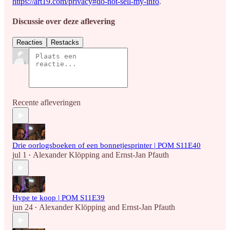
https://art19.com/privacy#do-not-sell-my-info
.
Discussie over deze aflevering
Reacties
Restacks
Recente afleveringen
Drie oorlogsboeken of een bonnetjesprinter | POM S11E40
jul 1
Alexander Klöpping
and
Ernst-Jan Pfauth
•
Hype te koop | POM S11E39
jun 24
Alexander Klöpping
and
Ernst-Jan Pfauth
•