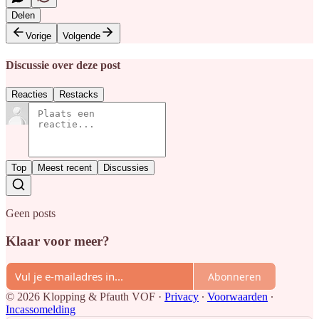
Delen
Vorige
Volgende
Discussie over deze post
Reacties
Restacks
Top
Meest recent
Discussies
Geen posts
Klaar voor meer?
Abonneren
© 2026 Klopping & Pfauth VOF
·
Privacy
∙
Voorwaarden
∙
Incassomelding