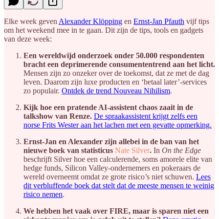
Elke week geven
Alexander Klöpping
en
Ernst-Jan Pfauth
vijf tips
om het weekend mee in te gaan. Dit zijn de tips, tools en gadgets
van deze week:
Een wereldwijd onderzoek onder 50.000 respondenten
bracht een deprimerende consumententrend aan het licht.
Mensen zijn zo onzeker over de toekomst, dat ze met de dag
leven. Daarom zijn luxe producten en ‘betaal later’-services
zo populair.
Ontdek de trend Nouveau Nihilism
.
Kijk hoe een pratende AI-assistent chaos zaait in de
talkshow van Renze.
De spraakassistent krijgt zelfs een
norse Frits Wester aan het lachen met een gevatte opmerking.
Ernst-Jan en Alexander zijn allebei in de ban van het
nieuwe boek van statisticus
Nate Silver
.
In
On the Edge
beschrijft Silver hoe een calculerende, soms amorele elite van
hedge funds, Silicon Valley-ondernemers en pokeraars de
wereld overneemt omdat ze grote risico’s niet schuwen.
Lees
dit verbluffende boek dat stelt dat de meeste mensen te weinig
risico nemen
.
We hebben het vaak over FIRE, maar is sparen niet een