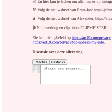
🚀 En hier kun je lachen om alle memes op Instag
💚 Volg de nieuwsbrief van Ernst-Jan: https://pfa
💫 Volg de nieuwsbrief van Alexander: https://al
🎬 Nabewerking en clips door CLIPMEISTER http
Zie het privacybeleid op
https://art19.com/privacy
https://art19.com/privacy#do-not-sell-my-info
.
Discussie over deze aflevering
Reacties
Restacks