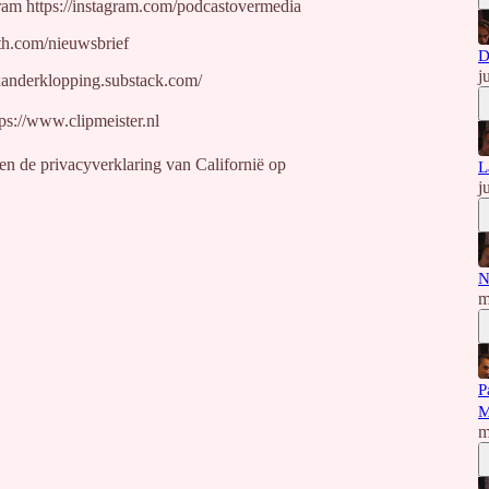
ram https://instagram.com/podcastovermedia
uth.com/nieuwsbrief
D
j
exanderklopping.substack.com/
s://www.clipmeister.nl
en de privacyverklaring van Californië op
L
j
N
m
P
M
m