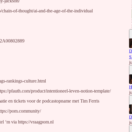
ny-jackson/
o/chain-of-thought/ai-and-the-age-of-the-individual
3B2A00802889
D
S
j
gs-rankings-culture.html
H
tps://pfauth.com/product/intentioneel-leven-notion-template/
j
atie en tickets voor de podcastopname met Tim Ferris
ttps://pom.community/
D
el ‘m via https://vraagpom.nl
j