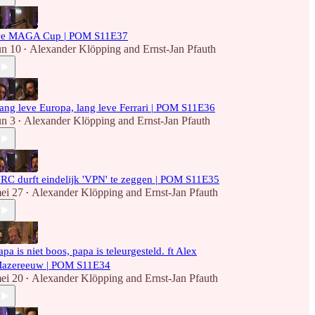
e MAGA Cup | POM S11E37
un 10
Alexander Klöpping
and
Ernst-Jan Pfauth
•
ang leve Europa, lang leve Ferrari | POM S11E36
un 3
Alexander Klöpping
and
Ernst-Jan Pfauth
•
RC durft eindelijk 'VPN' te zeggen | POM S11E35
ei 27
Alexander Klöpping
and
Ernst-Jan Pfauth
•
apa is niet boos, papa is teleurgesteld. ft Alex
azereeuw | POM S11E34
ei 20
Alexander Klöpping
and
Ernst-Jan Pfauth
•