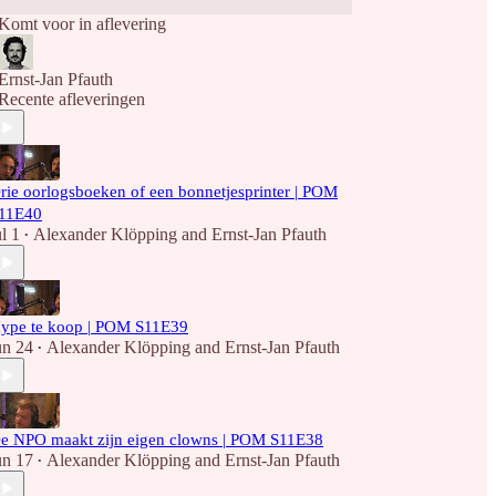
Komt voor in aflevering
Ernst-Jan Pfauth
Recente afleveringen
rie oorlogsboeken of een bonnetjesprinter | POM
11E40
ul 1
Alexander Klöpping
and
Ernst-Jan Pfauth
•
ype te koop | POM S11E39
un 24
Alexander Klöpping
and
Ernst-Jan Pfauth
•
e NPO maakt zijn eigen clowns | POM S11E38
un 17
Alexander Klöpping
and
Ernst-Jan Pfauth
•