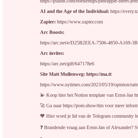
https://pfauth.com/boekentips/pineapple-street-jen
AI and the Age of the Individual:
https://every.t
Zapier:
https://www.zapier.com
Arc Boosts:
https://arc.net/e/D25B2EEA-7506-4850-A169-
Arc invites:
https://arc.net/gift/647178e6
Site Matt Mullenweg: https://ma.tt
https://www.nytimes.com/2023/05/19/opinion/ratin
💫 Koop hier het Notion template van Ernst-Jan ht
🚀 Ga naar https://pom.show/tim voor meer inform
🧡 Hier word je lid van de Telegram community h
❓ Brandende vraag aan Ernst-Jan of Alexander? St