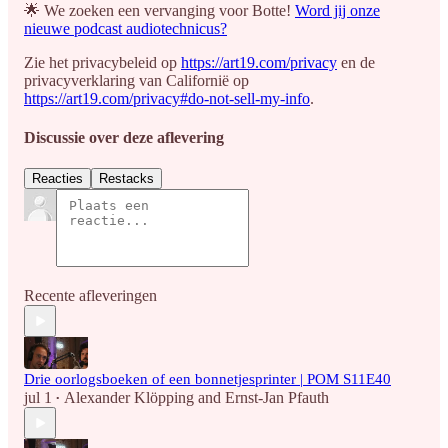
🌟 We zoeken een vervanging voor Botte!
Word jij onze
nieuwe podcast audiotechnicus?
Zie het privacybeleid op
https://art19.com/privacy
en de
privacyverklaring van Californië op
https://art19.com/privacy#do-not-sell-my-info
.
Discussie over deze aflevering
Reacties
Restacks
Recente afleveringen
Drie oorlogsboeken of een bonnetjesprinter | POM S11E40
jul 1
Alexander Klöpping
and
Ernst-Jan Pfauth
•