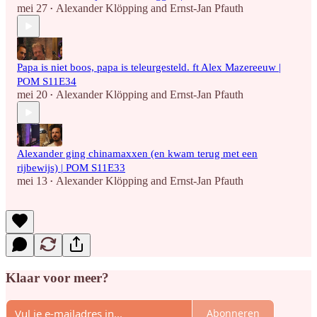
mei 27
Alexander Klöpping
and
Ernst-Jan Pfauth
•
Papa is niet boos, papa is teleurgesteld. ft Alex Mazereeuw |
POM S11E34
mei 20
Alexander Klöpping
and
Ernst-Jan Pfauth
•
Alexander ging chinamaxxen (en kwam terug met een
rijbewijs) | POM S11E33
mei 13
Alexander Klöpping
and
Ernst-Jan Pfauth
•
Klaar voor meer?
Abonneren