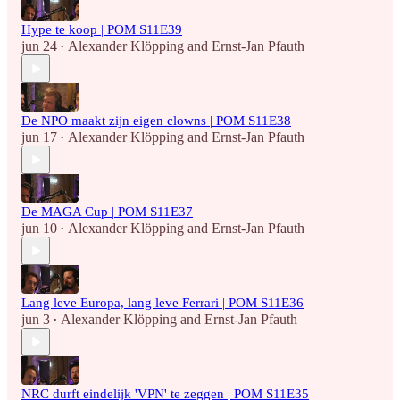
Hype te koop | POM S11E39
jun 24
Alexander Klöpping
and
Ernst-Jan Pfauth
•
De NPO maakt zijn eigen clowns | POM S11E38
jun 17
Alexander Klöpping
and
Ernst-Jan Pfauth
•
De MAGA Cup | POM S11E37
jun 10
Alexander Klöpping
and
Ernst-Jan Pfauth
•
Lang leve Europa, lang leve Ferrari | POM S11E36
jun 3
Alexander Klöpping
and
Ernst-Jan Pfauth
•
NRC durft eindelijk 'VPN' te zeggen | POM S11E35