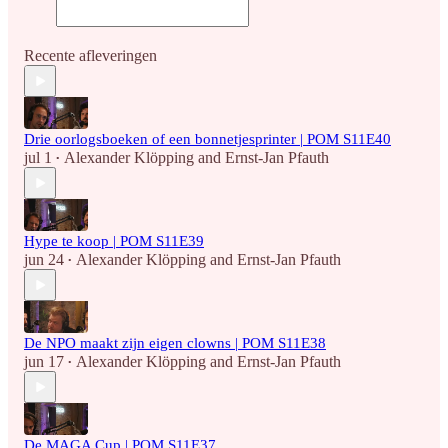
Recente afleveringen
Drie oorlogsboeken of een bonnetjesprinter | POM S11E40
jul 1
Alexander Klöpping
and
Ernst-Jan Pfauth
•
Hype te koop | POM S11E39
jun 24
Alexander Klöpping
and
Ernst-Jan Pfauth
•
De NPO maakt zijn eigen clowns | POM S11E38
jun 17
Alexander Klöpping
and
Ernst-Jan Pfauth
•
De MAGA Cup | POM S11E37