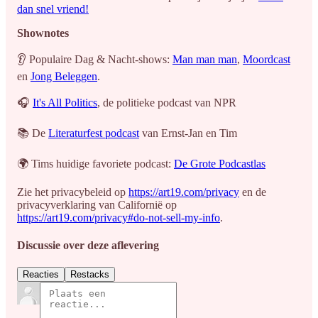
dan snel vriend!
Shownotes
👂 Populaire Dag & Nacht-shows:
Man man man
,
Moordcast
en
Jong Beleggen
.
🎧
It's All Politics
, de politieke podcast van NPR
📚 De
Literaturfest podcast
van Ernst-Jan en Tim
🌍 Tims huidige favoriete podcast:
De Grote Podcastlas
Zie het privacybeleid op
https://art19.com/privacy
en de
privacyverklaring van Californië op
https://art19.com/privacy#do-not-sell-my-info
.
Discussie over deze aflevering
Reacties
Restacks