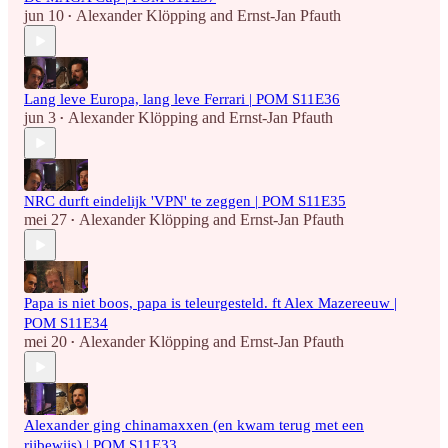
jun 10
Alexander Klöpping
and
Ernst-Jan Pfauth
•
Lang leve Europa, lang leve Ferrari | POM S11E36
jun 3
Alexander Klöpping
and
Ernst-Jan Pfauth
•
NRC durft eindelijk 'VPN' te zeggen | POM S11E35
mei 27
Alexander Klöpping
and
Ernst-Jan Pfauth
•
Papa is niet boos, papa is teleurgesteld. ft Alex Mazereeuw |
POM S11E34
mei 20
Alexander Klöpping
and
Ernst-Jan Pfauth
•
Alexander ging chinamaxxen (en kwam terug met een
rijbewijs) | POM S11E33