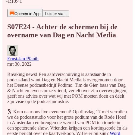
-1:10:41
Openen in App
Luister via...
S07E24 - Achter de schermen bij de
overname van Dag en Nacht Media
Ernst-Jan Pfauth
mrt 30, 2022
Breaking news! Een aardverschuiving is aanstaande in
podcastland want Dag en Nacht Media is overgenomen door
het Deense podcastbedrijf Podimo. Tim de Gier, baas van Dag
& Nacht en tevens onze vriend, vertelt over zijn overwegingen,
geeft ons advies over wat wij met POM moeten doen en deelt
zijn visie op de podcastindustrie.
🕺 Kom naar ons live evenement! Op dinsdag 17 mei verruilen
we de podcaststudio voor het grote podium van de Rode Hoed
in Amsterdam en brengen de wereld van POM ten tonele in
een spetterende show. Vrienden krijgen een kortingscode én als
eerste bericht over de kaartverkoop. Wil je er bij zijn?
Word