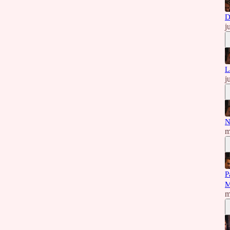
D
j
L
j
N
m
P
M
m