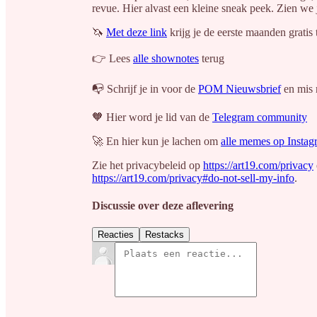
revue. Hier alvast een kleine sneak peek. Zien we
🦄
Met deze link
krijg je de eerste maanden gratis
👉 Lees
alle shownotes
terug
📭 Schrijf je in voor de
POM Nieuwsbrief
en mis 
🧡 Hier word je lid van de
Telegram community
🚀 En hier kun je lachen om
alle memes op Instag
Zie het privacybeleid op
https://art19.com/privacy
https://art19.com/privacy#do-not-sell-my-info
.
Discussie over deze aflevering
Reacties
Restacks