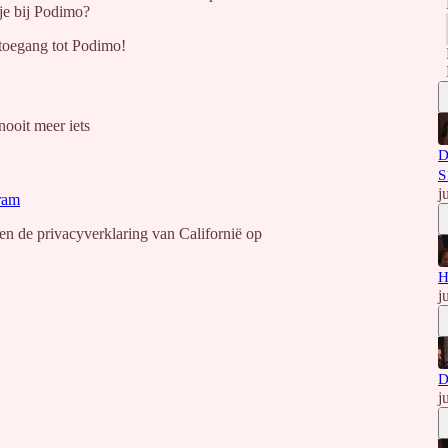
 je bij Podimo?
 toegang tot Podimo!
nooit meer iets
D
S
j
ram
en de privacyverklaring van Californië op
H
j
D
j