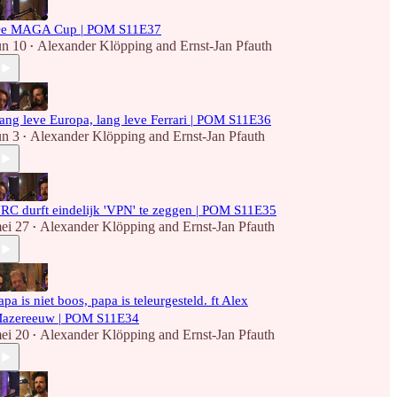
e MAGA Cup | POM S11E37
un 10
Alexander Klöpping
and
Ernst-Jan Pfauth
•
ang leve Europa, lang leve Ferrari | POM S11E36
un 3
Alexander Klöpping
and
Ernst-Jan Pfauth
•
RC durft eindelijk 'VPN' te zeggen | POM S11E35
ei 27
Alexander Klöpping
and
Ernst-Jan Pfauth
•
apa is niet boos, papa is teleurgesteld. ft Alex
azereeuw | POM S11E34
ei 20
Alexander Klöpping
and
Ernst-Jan Pfauth
•