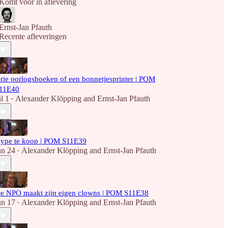
Komt voor in aflevering
Ernst-Jan Pfauth
Recente afleveringen
rie oorlogsboeken of een bonnetjesprinter | POM
11E40
ul 1
Alexander Klöpping
and
Ernst-Jan Pfauth
•
ype te koop | POM S11E39
un 24
Alexander Klöpping
and
Ernst-Jan Pfauth
•
e NPO maakt zijn eigen clowns | POM S11E38
un 17
Alexander Klöpping
and
Ernst-Jan Pfauth
•