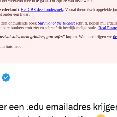
m het weekend mee in te gaan. Dit zijn ze van deze week:
Nederland?
Het CBS deed onderzoek
. Vooral theoretisch opgeleide j
et onder een kwart.
 zijn onthullende boek
Survival of the Richest
schrijft, kopen miljarda
bare bunkers eruit ziet en schreef dit heerlijk melige stuk: ‘
Real Estat
rvival suits, meat grinders, gun safes”
kopen
. Wanneer krijgen we
de
t
in huis hebt