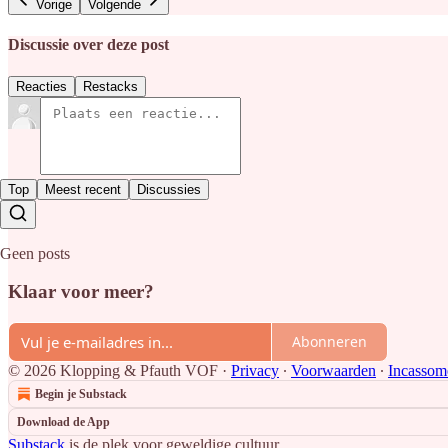
Vorige
Volgende
Discussie over deze post
Reacties
Restacks
Top
Meest recent
Discussies
Geen posts
Klaar voor meer?
Abonneren
© 2026 Klopping & Pfauth VOF
·
Privacy
∙
Voorwaarden
∙
Incassom
Begin je Substack
Download de App
Substack
is de plek voor geweldige cultuur