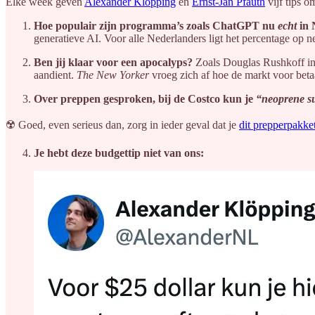
Elke week geven
Alexander Klöpping
en
Ernst-Jan Pfauth
vijf tips o
Hoe populair zijn programma’s zoals ChatGPT nu
echt
in 
generatieve AI. Voor alle Nederlanders ligt het percentage op n
Ben jij klaar voor een apocalyps?
Zoals Douglas Rushkoff in
aandient.
The New Yorker
vroeg zich af hoe de markt voor betaal
Over preppen gesproken, bij de Costco kun je
“neoprene su
☢️ Goed, even serieus dan, zorg in ieder geval dat je
dit prepperpakke
Je hebt deze budgettip niet van ons: