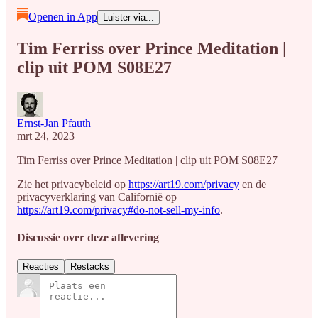
Openen in App
Luister via...
Tim Ferriss over Prince Meditation |
clip uit POM S08E27
Ernst-Jan Pfauth
mrt 24, 2023
Tim Ferriss over Prince Meditation | clip uit POM S08E27
Zie het privacybeleid op
https://art19.com/privacy
en de
privacyverklaring van Californië op
https://art19.com/privacy#do-not-sell-my-info
.
Discussie over deze aflevering
Reacties
Restacks