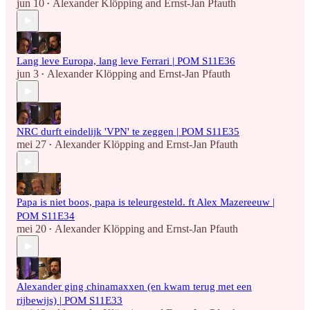
jun 10
Alexander Klöpping
and
Ernst-Jan Pfauth
•
Lang leve Europa, lang leve Ferrari | POM S11E36
jun 3
Alexander Klöpping
and
Ernst-Jan Pfauth
•
NRC durft eindelijk 'VPN' te zeggen | POM S11E35
mei 27
Alexander Klöpping
and
Ernst-Jan Pfauth
•
Papa is niet boos, papa is teleurgesteld. ft Alex Mazereeuw |
POM S11E34
mei 20
Alexander Klöpping
and
Ernst-Jan Pfauth
•
Alexander ging chinamaxxen (en kwam terug met een
rijbewijs) | POM S11E33