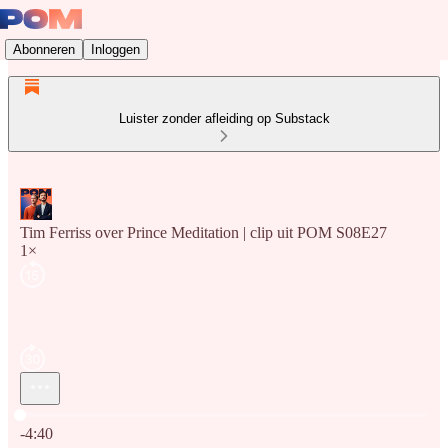
Abonneren
Inloggen
Luister zonder afleiding op Substack
Tim Ferriss over Prince Meditation | clip uit POM S08E27
1×
Huidige tijd: 0:00 / Totale tijd: -4:40
-4:40