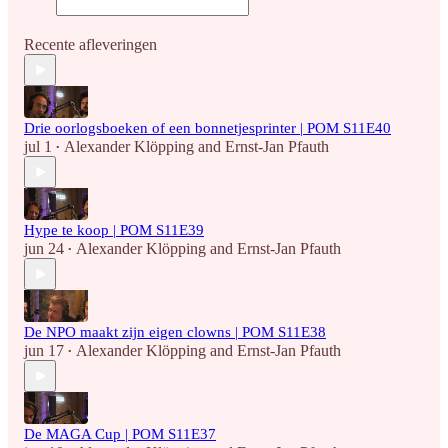
Recente afleveringen
Drie oorlogsboeken of een bonnetjesprinter | POM S11E40
jul 1
Alexander Klöpping
and
Ernst-Jan Pfauth
•
Hype te koop | POM S11E39
jun 24
Alexander Klöpping
and
Ernst-Jan Pfauth
•
De NPO maakt zijn eigen clowns | POM S11E38
jun 17
Alexander Klöpping
and
Ernst-Jan Pfauth
•
De MAGA Cup | POM S11E37