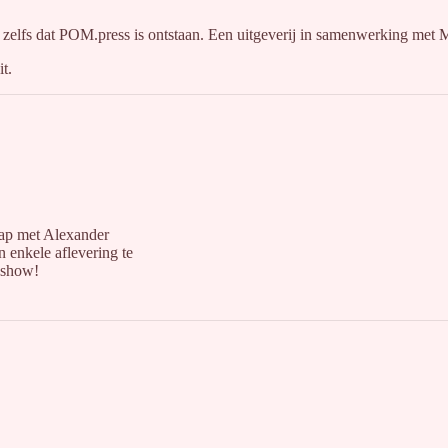
eel zelfs dat POM.press is ontstaan. Een uitgeverij in samenwerking me
it.
ap met Alexander
 enkele aflevering te
e show!