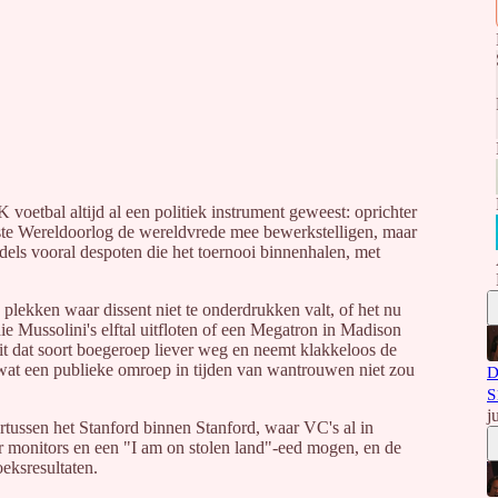
 voetbal altijd al een politiek instrument geweest: oprichter
ste Wereldoorlog de wereldvrede mee bewerkstelligen, maar
dels vooral despoten die het toernooi binnenhalen, met
e plekken waar dissent niet te onderdrukken valt, of het nu
ie Mussolini's elftal uitfloten of een Megatron in Madison
 dat soort boegeroep liever weg en neemt klakkeloos de
 wat een publieke omroep in tijden van wantrouwen niet zou
D
S
j
ussen het Stanford binnen Stanford, waar VC's al in
ber monitors en een "I am on stolen land"-eed mogen, en de
eksresultaten.