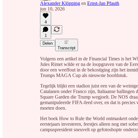
Alexander Klöpping
en
Ernst-Jan Pfauth
jun 10, 2026
4
1
Delen
Transcript
Volgens een artikel in de Financial Times is het WK
Jules Rimet wilde er na de loopgraven van de Eer
door een weeffout in de bekostiging zijn het inmid
Trumps MAGA Cup als nieuwste hoofdstuk.
Tegelijk blijkt een stadion juist een van de weinig
Catalanen onder Franco zijn, Italiaanse ballingen d
Square Garden die Trump wegjoelt. De NOS draait
gemanipuleerde FIFA-feed over, en dat is precies
moeten doen.
Het boek How to Rule the World ontmaskert ondert
eerstejaars investeren, feestjes alleen nog met so
campuspresident sneuvelt op gefotoshopte onderzo