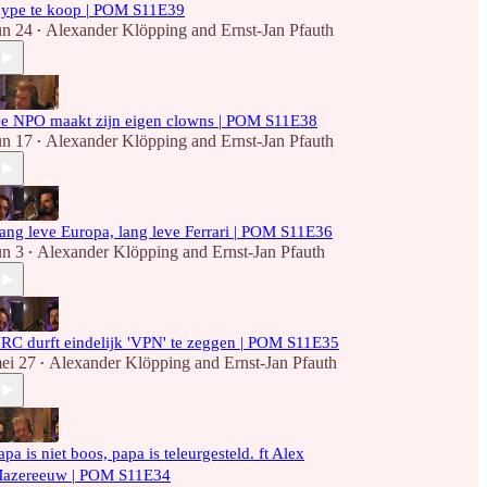
ype te koop | POM S11E39
un 24
Alexander Klöpping
and
Ernst-Jan Pfauth
•
e NPO maakt zijn eigen clowns | POM S11E38
un 17
Alexander Klöpping
and
Ernst-Jan Pfauth
•
ang leve Europa, lang leve Ferrari | POM S11E36
un 3
Alexander Klöpping
and
Ernst-Jan Pfauth
•
RC durft eindelijk 'VPN' te zeggen | POM S11E35
ei 27
Alexander Klöpping
and
Ernst-Jan Pfauth
•
apa is niet boos, papa is teleurgesteld. ft Alex
azereeuw | POM S11E34