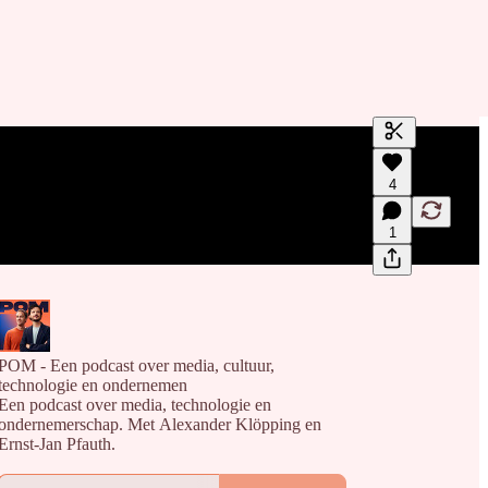
Genereer tra
4
Een transcrip
en bewerke
1
POM - Een podcast over media, cultuur,
technologie en ondernemen
Een podcast over media, technologie en
ondernemerschap. Met Alexander Klöpping en
Ernst-Jan Pfauth.