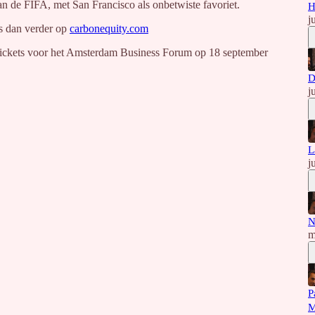
an de FIFA, met San Francisco als onbetwiste favoriet.
H
j
s dan verder op
carbonequity.com
 Tickets voor het Amsterdam Business Forum op 18 september
D
j
L
j
N
m
P
M