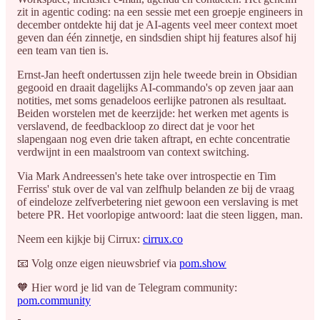
zit in agentic coding: na een sessie met een groepje engineers in
december ontdekte hij dat je AI-agents veel meer context moet
geven dan één zinnetje, en sindsdien shipt hij features alsof hij
een team van tien is.
Ernst-Jan heeft ondertussen zijn hele tweede brein in Obsidian
gegooid en draait dagelijks AI-commando's op zeven jaar aan
notities, met soms genadeloos eerlijke patronen als resultaat.
Beiden worstelen met de keerzijde: het werken met agents is
verslavend, de feedbackloop zo direct dat je voor het
slapengaan nog even drie taken aftrapt, en echte concentratie
verdwijnt in een maalstroom van context switching.
Via Mark Andreessen's hete take over introspectie en Tim
Ferriss' stuk over de val van zelfhulp belanden ze bij de vraag
of eindeloze zelfverbetering niet gewoon een verslaving is met
betere PR. Het voorlopige antwoord: laat die steen liggen, man.
Neem een kijkje bij Cirrux:
cirrux.co
📧 Volg onze eigen nieuwsbrief via
pom.show
🧡 Hier word je lid van de Telegram community:
pom.community