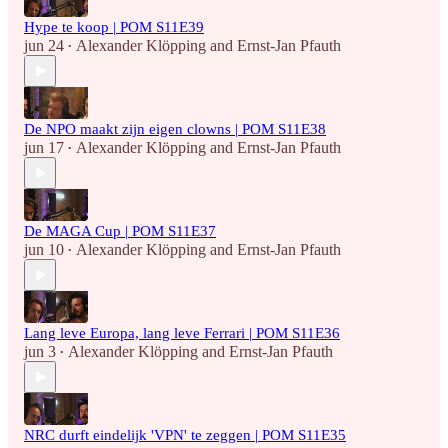
Hype te koop | POM S11E39
jun 24
Alexander Klöpping
and
Ernst-Jan Pfauth
•
De NPO maakt zijn eigen clowns | POM S11E38
jun 17
Alexander Klöpping
and
Ernst-Jan Pfauth
•
De MAGA Cup | POM S11E37
jun 10
Alexander Klöpping
and
Ernst-Jan Pfauth
•
Lang leve Europa, lang leve Ferrari | POM S11E36
jun 3
Alexander Klöpping
and
Ernst-Jan Pfauth
•
NRC durft eindelijk 'VPN' te zeggen | POM S11E35