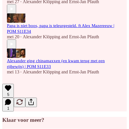
mei 27
Alexander Klöpping
and
Ernst-Jan Pfauth
•
Papa is niet boos, papa is teleurgesteld. ft Alex Mazereeuw |
POM S11E34
mei 20
Alexander Klöpping
and
Ernst-Jan Pfauth
•
Alexander ging chinamaxxen (en kwam terug met een
rijbewijs) | POM S11E33
mei 13
Alexander Klöpping
and
Ernst-Jan Pfauth
•
5
1
Klaar voor meer?